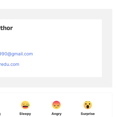
uthor
990@gmail.com
aredu.com
Sleepy
Angry
Surprise
d