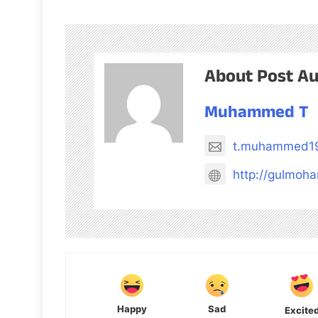
About Post A
Muhammed T
t.muhammed1
http://gulmoh
Happy
Sad
Excite