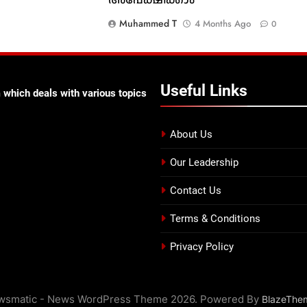
Muhammed T
4 Months Ago
0
0
Useful Links
 which deals with various topics
About Us
Our Leadership
Contact Us
Terms & Conditions
Privacy Policy
wsmatic - News WordPress Theme 2026. Powered By
BlazeThe