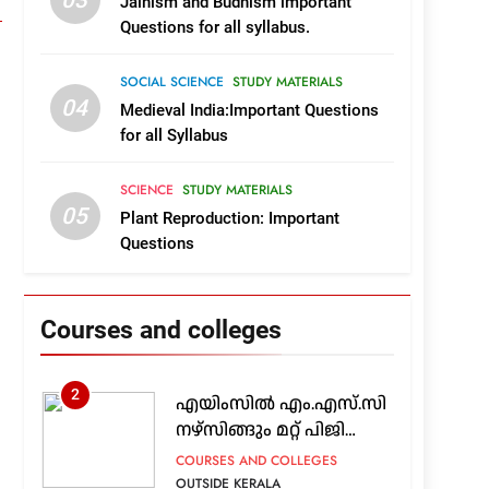
Jainism and Budhism important
18
Questions for all syllabus.
List of Aided &
Autonomous Engineering
Colleges in Kerala with
SOCIAL SCIENCE
STUDY MATERIALS
COURSES AND COLLEGES
04
Course and College Details
Medieval India:Important Questions
KERALA
for all Syllabus
19
Complete List of Govt,Aided
Engineering Colleges in
SCIENCE
STUDY MATERIALS
Kerala
COURSES AND COLLEGES
05
Plant Reproduction: Important
KERALA
Questions
1
2026ലെ കേരളത്തിലെ
സർക്കാർ, എയ്ഡഡ്
Courses and colleges
എൻജിനിയറിങ്
COURSES AND COLLEGES
കോളജുകൾ
KERALA
2
എയിംസിൽ എം.എസ്‌.സി
നഴ്സിങ്ങും മറ്റ് പിജി
പ്രോഗ്രാമുകളും;
COURSES AND COLLEGES
അപേക്ഷ 24 വരെ
OUTSIDE KERALA