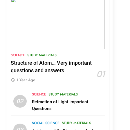
SCIENCE
STUDY MATERIALS
Structure of Atom… Very important
16
01
questions and answers
B.Sc. Dialysis Technology
Colleges and Seats in Kerala
1 Year Ago
COURSES AND COLLEGES
KERALA
SCIENCE
STUDY MATERIALS
02
Refraction of Light Important
17
B.Sc Medical Laboratory
Questions
Technology (BSc MLT)
Colleges in Kerala
COURSES AND COLLEGES
SOCIAL SCIENCE
STUDY MATERIALS
KERALA
03