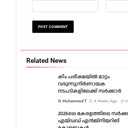
Related News
കീം പരീക്ഷയിൽ മാറ്റം
വരുന്നു;നിർണായക
നടപടികളിലേക്ക് സർക്കാർ
Muhammed T
4 Weeks Ago
0
2026ലെ കേരളത്തിലെ സർക്ക
എയ്ഡഡ് എൻജിനിയറിങ്
കോളജുകൾ