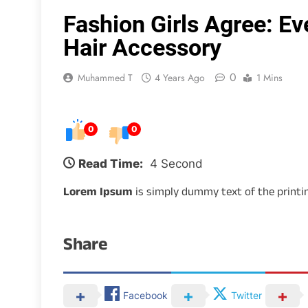
Fashion Girls Agree: E
Hair Accessory
0
Muhammed T
4 Years Ago
1 Mins
0
0
Read Time:
4 Second
Lorem Ipsum
is simply dummy text of the printi
Share
Facebook
Twitter