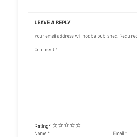
LEAVE A REPLY
Your email address will not be published.
Require
Comment
*
1
2
3
4
5
Rating
*
Name
*
Email
*