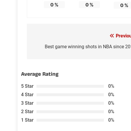
0
%
0
%
0
%
Post
Previo
navigation
Best game winning shots in NBA since 2
Average Rating
5 Star
0%
4 Star
0%
3 Star
0%
2 Star
0%
1 Star
0%