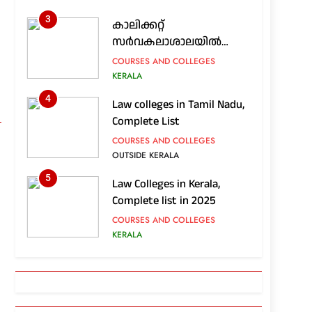
3
കാലിക്കറ്റ്
സർവകലാശാലയിൽ
പിജി, ഇന്റഗ്രേറ്റഡ് പിജി:
COURSES AND COLLEGES
അറിയേണ്ടതെല്ലാം
KERALA
4
Law colleges in Tamil Nadu,
Complete List
COURSES AND COLLEGES
OUTSIDE KERALA
5
Law Colleges in Kerala,
Complete list in 2025
COURSES AND COLLEGES
KERALA
6
എന്താണ്
റേഡിയോളജി..തൊഴിൽ
സാധ്യതകൾ എങ്ങനെ..?
COURSES AND COLLEGES