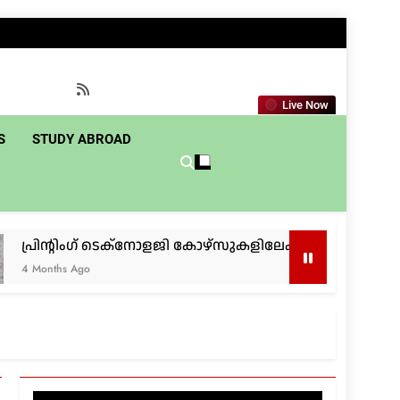
haredu.c
Live Now
S
STUDY ABROAD
്റിംഗ് ടെക്നോളജി കോഴ്സുകളിലേക്ക് അപേക്ഷിക്കാം
s Ago