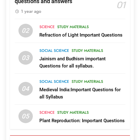
01
questions and answers
Complete List of Govt,Aided
1 year ago
Engineering Colleges in Kerala
COURSES AND COLLEGES
KERALA
SCIENCE
STUDY MATERIALS
02
Refraction of Light Important Questions
1
2026ലെ കേരളത്തിലെ
SOCIAL SCIENCE
STUDY MATERIALS
സർക്കാർ, എയ്ഡഡ്
03
Jainism and Budhism important
എൻജിനിയറിങ്
COURSES AND COLLEGES
KERALA
Questions for all syllabus.
കോളജുകൾ
SOCIAL SCIENCE
STUDY MATERIALS
2
എയിംസിൽ എം.എസ്‌.സി
04
Medieval India:Important Questions for
നഴ്സിങ്ങും മറ്റ് പിജി
all Syllabus
പ്രോഗ്രാമുകളും; അപേക്ഷ
COURSES AND COLLEGES
24 വരെ
OUTSIDE KERALA
SCIENCE
STUDY MATERIALS
05
Plant Reproduction: Important Questions
3
കാലിക്കറ്റ്
സർവകലാശാലയിൽ പിജി,