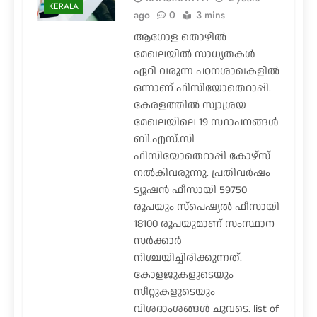
KERALA
ago
0
3 mins
ആഗോള തൊഴിൽ
മേഖലയിൽ സാധ്യതകൾ
ഏറി വരുന്ന പഠനശാഖകളിൽ
ഒന്നാണ് ഫിസിയോതെറാപ്പി.
കേരളത്തിൽ സ്വാശ്രയ
മേഖലയിലെ 19 സ്ഥാപനങ്ങൾ
ബി.എസ്.സി
ഫിസിയോതെറാപ്പി കോഴ്സ്
നൽകിവരുന്നു. പ്രതിവർഷം
ട്യൂഷൻ ഫീസായി 59750
രൂപയും സ്പെഷ്യൽ ഫീസായി
18100 രൂപയുമാണ് സംസ്ഥാന
സർക്കാർ
നിശ്ചയിച്ചിരിക്കുന്നത്.
കോളജുകളുടെയും
സീറ്റുകളുടെയും
വിശദാംശങ്ങൾ ചുവടെ. list of