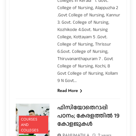
Colleges in Kerala 1. Govt.
College of Nursing, Alappuzha 2
.Govt College of Nursing, Kannur
3. Govt. College of Nursing,
Kozhikode 4.Govt. Nursing
College, Kottayam 5 .Govt.
College of Nursing, Thrissur
6.Govt. College of Nursing,
Thiruvananthapuram 7 . Govt
College of Nursing, Kochi, 8
Govt College of Nursing, Kollam
9 N Govt…
Read More
ഫിസിയോതെറാപ്പി
പഠനം; കേരളത്തിൽ 19
COURSES
കോളജുകൾ
AND
COLLEGES
RAHUMATH A
2 years