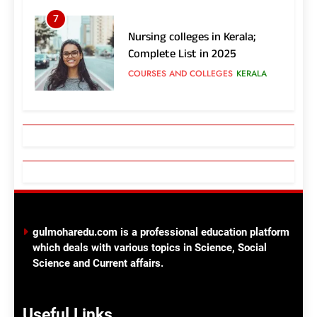
7
Nursing colleges in Kerala;
Complete List in 2025
COURSES AND COLLEGES
KERALA
8
ഫാർമസി, പാരാമെഡിക്കൽ
ഡിപ്ലോമാ
കോഴ്സുകൾ;അപേക്ഷിക്കാം
COURSES AND COLLEGES
9
Top Ten Engineering Colleges
gulmoharedu.com is a professional education platform
in India
which deals with various topics in Science, Social
COURSES AND COLLEGES
Science and Current affairs.
10
Useful Links