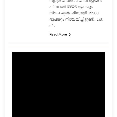
സ്വാശ്രയ മേഖലയിൽ ട്യൂഷൻ
ഫീസായി 63525 രൂപയും
സ്പെഷ്യൽ ഫീസായി 39500
രൂപയും നിശ്ചയിച്ചിട്ടുണ്ട്. List
of …
Read More