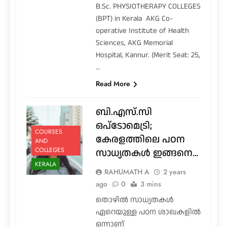
B.Sc. PHYSIOTHERAPY COLLEGES
(BPT) in Kerala AKG Co-
operative Institute of Health
Sciences, AKG Memorial
Hospital, Kannur. (Merit Seat: 25,
…
Read More
ബി.എസ്.സി
ഒപ്ടോമെട്രി;
COURSES
കേരളത്തിലെ പഠന
AND
COLLEGES
സാധ്യതകൾ ഇങ്ങനെ…
KERALA
RAHUMATH A
2 years
ago
0
3 mins
തൊഴിൽ സാധ്യതകൾ
ഏറെയുള്ള പഠന ശാഖകളിൽ
ഒന്നാണ്