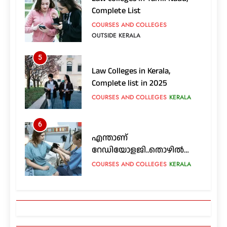
Complete List
COURSES AND COLLEGES
OUTSIDE KERALA
5
Law Colleges in Kerala,
Complete list in 2025
COURSES AND COLLEGES
KERALA
6
എന്താണ്
റേഡിയോളജി..തൊഴിൽ
സാധ്യതകൾ എങ്ങനെ..?
COURSES AND COLLEGES
KERALA
7
Nursing colleges in Kerala;
Complete List in 2025