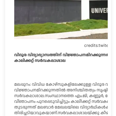
credits:twiter
വിദൂര വിദ്യാഭ്യാസത്തിന് വിജ്ഞാപനമിറക്കുന്നതിൽ 
കാലിക്കറ്റ് സർവകലാശാല
മലപ്പുറം: വിവിധ കോഴ്സുകളിലേക്കുള്ള വിദൂര വിദ്യാ
വിജ്ഞാപനമിറക്കുന്നതിൽ അനിശ്ചിതത്വം സൃഷ്ടിച്ച് കാല
സർവകലാശാല.സംസ്ഥാനത്തെ എം.ജി, കണ്ണൂർ, 
വി്ഞാപനം പുറപ്പെടുവിച്ചിട്ടും കാലിിക്കറ്റ് സർവക
തുടരുന്നത് മലബാർ മേഖലയിലെ വിദ്യാർഥികൾക്ക്
തിരിച്ചടിയാവുകയാണ്.സർവകലാശാലയ്ക്കു കീഴിലുള്ള