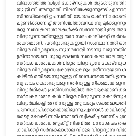
വിഭാഗത്തിൽ ഡിഗ്രി കോഴ്സുകൾ തുടങ്ങുന്നതിന് 2
യു.ജി.സി അനുമതി നിലനിൽക്കുന്നുണ്ട്. എന്നാൽ, 
സിൻഡിക്കേറ്റ് ഉപസമിതി യോഗം ചേർന്ന് കോടതിയി
ചൂണ്ടിക്കാണിച്ച് അനിശ്ചിതാവസ്ഥ സൃഷ്ടിക്കുന്നുവെന
മറ്റു സർവകലാശാലകൾക്ക് സമാനമായി ഈ അധ്യയ
വിദ്യാഭ്യാസത്തിനുള്ള അവസരം കാലിക്കറ്റ് സർവക
ശക്തമാണ്. പതിറ്റാണ്ടുകളായി സംസ്ഥാനത്ത് ഓരോ
വിദൂര വിദ്യാഭ്യാസം സുഗമമായി നടന്നു വരുന്നതിനി
ശ്രീനാരായണ ഗുരു ഓപ്പൺ സർവകലാശാല ആരംഭിച്ചത
സർവകലാശാലകൾവിദൂര വിദ്യാഭ്യാസ കോഴ്സുകൾ നടത്ത
വിദൂര വിദ്യാഭ്യാസ കോഴ്സുകളും ശ്രീനാരയണ ഗുര
കീഴിൽ മതിയെന്നുമുള്ള നിബന്ധനയെത്തി. ഉന്നത 
സ്വഭാവം കൊണ്ടുവരുന്നതിനുള്ള നീക്കമായിരുന്നു ഇ
വിദ്യാർഥികൾ പ്രതിസന്ധിയിൽ ആവുകയാണ് ഉണ്ടായത്.
സർവകലാശാലകൾ വിദൂര വിദ്യാഭ്യാസ കോഴ്സുകൾ നിർത്
വിദ്യാർഥികളിൽ നിന്നുള്ള ആവശ്യം ശക്തമായതിനെ
പുനസ്ഥാപിക്കുകയായിരുന്നു.എന്നാൽ കാലിക്കറ്റ്
മെല്ലെപ്പോക്ക് സമീപനമാണ് സ്വീകരിച്ചതെന്ന് ചൂണ്ടി
സർവകലാശാല ആക്റ്റ് നിലവിൽ വന്നശേഷം തങ്ങൾക്ക
കാലിക്കറ്റ് സർവകലാശാല വിദൂര വിദ്യാഭ്യാസ വിഭാ