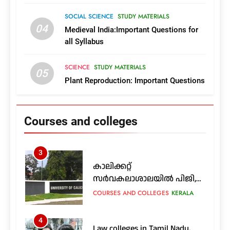
SOCIAL SCIENCE
STUDY MATERIALS
1
04
2026ലെ കേരളത്തിലെ
Medieval India:Important Questions for
സർക്കാർ, എയ്ഡഡ്
all Syllabus
എൻജിനിയറിങ്
COURSES AND COLLEGES
KERALA
കോളജുകൾ
SCIENCE
STUDY MATERIALS
05
Plant Reproduction: Important Questions
2
എയിംസിൽ എം.എസ്‌.സി
നഴ്സിങ്ങും മറ്റ് പിജി
പ്രോഗ്രാമുകളും; അപേക്ഷ
Courses and colleges
COURSES AND COLLEGES
24 വരെ
OUTSIDE KERALA
3
കാലിക്കറ്റ്
സർവകലാശാലയിൽ പിജി,
ഇന്റഗ്രേറ്റഡ് പിജി:
COURSES AND COLLEGES
KERALA
അറിയേണ്ടതെല്ലാം
4
Law colleges in Tamil Nadu,