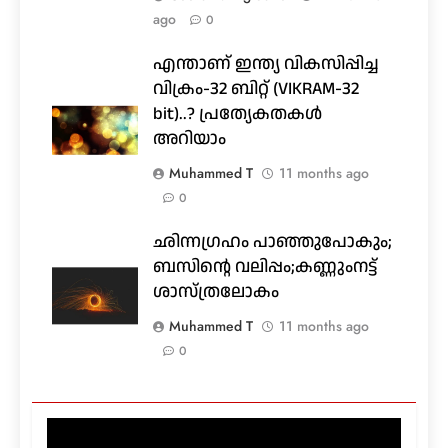
ago
0
എന്താണ് ഇന്ത്യ വികസിപ്പിച്ച
വിക്രം-32 ബിറ്റ് (VIKRAM-32
bit)..? പ്രത്യേകതകൾ
അറിയാം
Muhammed T
11 months ago
0
ഛിന്നഗ്രഹം പാഞ്ഞുപോകും;
ബസിൻ്റെ വലിപ്പം;കണ്ണുംനട്ട്
ശാസ്ത്രലോകം
Muhammed T
11 months ago
0