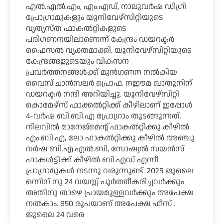
എൽ.എൽ.എം, എം.എഡ്, നാലുവർഷ ഡിഗ്രി
പ്രോഗ്രാമുകളും യൂനിവേഴ്സിറ്റിയുടെ
വ്യത്യസ്ത ഫാകൽറ്റികളുടെ
പരിഗണനയിലാണെന്ന് കേന്ദ്രം ഡയറക്ടർ
ഫൈസൽ വ്യക്തമാക്കി. യൂനിവേഴ്സിറ്റിയുടെ
കേന്ദ്രങ്ങളുടെയും വികസന
പ്രവർത്തനങ്ങൾക്ക് മുൻഗണന നൽകിയ
വൈസ് ചാൻസലർ പ്രൊഫ. നഈമ ഖാതൂനിന്
ഡയറക്ടർ നന്ദി അറിയിച്ചു. യൂനിവേഴ്സിറ്റി
കൊമേഴ്സ് ഫാക്കൽറ്റിക്ക് കീഴിലാണ് ഇപ്പോൾ
4-വർഷ ബി.ബി.എ പ്രോഗ്രാം തുടങ്ങുന്നത്.
നിലവിൽ മാനേജ്മെന്റ് ഫാകൽറ്റിക്കു കീഴിൽ
എം.ബി.എ, ലോ ഫാകൽറ്റിക്കു കീഴിൽ അഞ്ചു
വർഷ ബി.എ.എൽ.ബി, സോഷ്യൽ സയൻസ്
ഫാകൾട്ടിക്ക് കീഴിൽ ബി.എഡ് എന്നീ
പ്രാഗ്രാമുകൾ നടന്നു വരുന്നുണ്ട്. 2025 ജൂലൈ
ഒന്നിന് നു 24 വയസ്സ് പൂർത്തീകരിച്ചവർക്കും
അതിനു താഴെ പ്രായമുള്ളവർക്കും അപേക്ഷ
നൽകാം. 850 രൂപയാണ് അപേക്ഷ ഫീസ് .
ജൂലൈ 24 വരെ