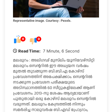
Representative image. Courtesy : Pexels.
0
0
Read Time:
7 Minute, 6 Second
മലപ്പുറം : അലിഗഢ് മുസ്‌ലിം യൂനിവേഴ്‌സിറ്റി
മലപ്പുറം സെൻ്ററിൽ ഈ അധ്യയന വർഷം
മുതൽ തുടങ്ങുന്ന ബി.ബി.എ കോഴ്സ്
പ്രവേശനത്തിന് അപേക്ഷിക്കാം. സെന്ററിൽ
നടക്കുന്ന പ്രവേശന പരീക്ഷയുടെ
അടിസ്ഥാനത്തിൽ 60 സീറ്റുകളിലേക്ക് ആണ്
പ്രവേശനം. 2013-നു ശേഷം ആദ്യമായാണ്
പുതുതായി ഒരു കോഴ്സ് മലപ്പുറം സെന്ററിൽ
വരുന്നത്. മലപ്പുറം കേന്ദ്രത്തിൽ നിന്നും
സമർപ്പിച്ച നാലുവർഷ ബി.എഡ് പ്രോഗ്രാം,