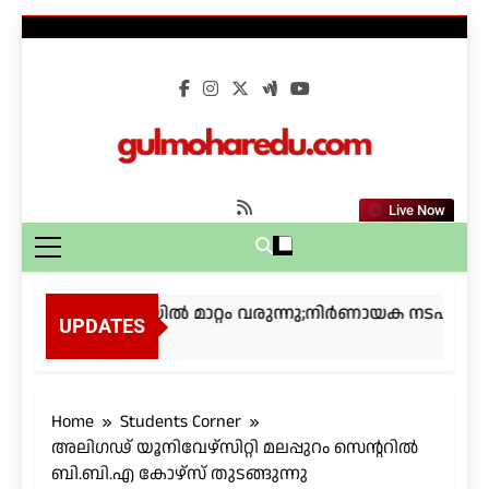
Skip
to
content
gulmoharedu.co
Live Now
കീം പരീക്ഷയിൽ മാറ്റം വരുന്നു;നിർണായക നടപടികളിലേ
UPDATES
4 Weeks Ago
Home
Students Corner
അലിഗഢ് യൂനിവേഴ്‌സിറ്റി മലപ്പുറം സെൻ്ററിൽ
ബി.ബി.എ കോഴ്സ് തുടങ്ങുന്നു