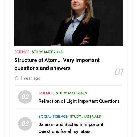
Colleges and Seats in Kerala
COURSES AND COLLEGES
KERALA
17
B.Sc Medical Laboratory
Technology (BSc MLT) Colleges
in Kerala
COURSES AND COLLEGES
KERALA
SCIENCE
STUDY MATERIALS
Structure of Atom… Very important
18
01
questions and answers
List of Aided & Autonomous
1 year ago
Engineering Colleges in Kerala
with Course and College
COURSES AND COLLEGES
KERALA
SCIENCE
STUDY MATERIALS
Details
02
Refraction of Light Important Questions
19
Complete List of Govt,Aided
SOCIAL SCIENCE
STUDY MATERIALS
Engineering Colleges in Kerala
03
Jainism and Budhism important
COURSES AND COLLEGES
KERALA
Questions for all syllabus.