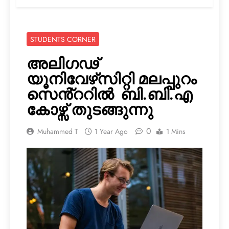
STUDENTS CORNER
അലിഗഢ്
യൂനിവേഴ്‌സിറ്റി മലപ്പുറം
സെൻ്ററിൽ ബി.ബി.എ
കോഴ്സ് തുടങ്ങുന്നു
0
Muhammed T
1 Year Ago
1 Mins