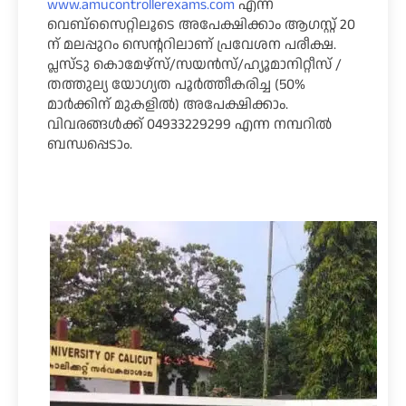
www.amucontrollerexams.com
എന്ന
വെബ്സൈറ്റിലൂടെ അപേക്ഷിക്കാം ആഗസ്റ്റ് 20
ന് മലപ്പുറം സെൻ്ററിലാണ് പ്രവേശന പരീക്ഷ.
പ്ലസ്ടു കൊമേഴ്സ്/സയൻസ്/ഹ്യൂമാനിറ്റീസ് /
തത്തുല്യ യോഗ്യത പൂർത്തീകരിച്ച (50%
മാർക്കിന് മുകളിൽ) അപേക്ഷിക്കാം.
വിവരങ്ങൾക്ക് 04933229299 എന്ന നമ്പറിൽ
ബന്ധപ്പെടാം.