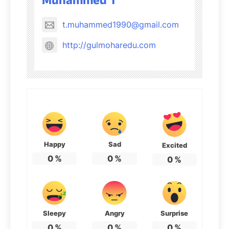
Muhammed T
t.muhammed1990@gmail.com
http://gulmoharedu.com
Happy
Sad
Excited
0
%
0
%
0
%
Sleepy
Angry
Surprise
0
%
0
%
0
%