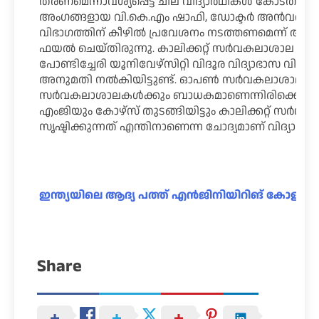
തരണമെന്നാവശ്യപ്പെട്ട് ചില വിദ്യാർഥികൾ കോടതിയെ സ
അംഗങ്ങളായ വി.കെ.എം ഷാഫി, ഡോക്ടർ അൻവർ ഷാഫി 
വിഭാഗത്തിന് കീഴിൽ പ്രവേശനം നടത്തണമെന്ന് ആവശ്
ഫയൽ ചെയ്തിരുന്നു. കാലിക്കറ്റ് സർവകലാശാല പര
പോണ്ടിച്ചേരി യൂനിവേഴ്സിറ്റി വിദൂര വിദ്യാഭാസ വിഭാഗത
അനുമതി നൽകിയിട്ടുണ്ട്. ഓപൺ സർവകലാശാല ആക
സർവകലാശാലകൾക്കും ബാധകമാണെന്നിരിക്കെ തന്
എംജിയും കോഴ്സ് തുടങ്ങിയിട്ടും കാലിക്കറ്റ് സർവ
സൃഷ്ടിക്കുന്നത് എന്തിനാണെന്ന ചോദ്യമാണ് വിദ്യാർഥ
ഇന്ത്യയിലെ ആദ്യ പത്ത് എൻജിനിയിറിങ് കോള
Share