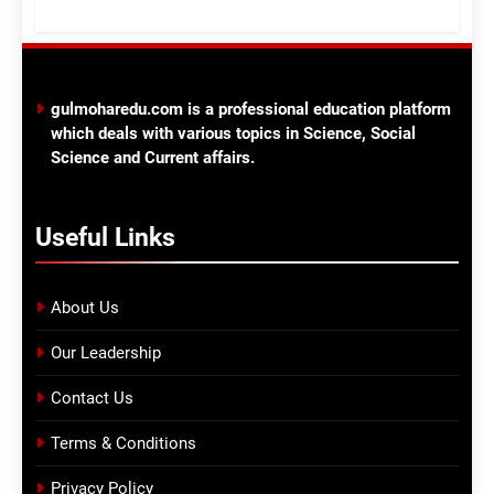
COURSES AND COLLEGES
KERALA
8
ഫാർമസി, പാരാമെഡിക്കൽ
gulmoharedu.com is a professional education platform
ഡിപ്ലോമാ
which deals with various topics in Science, Social
കോഴ്സുകൾ;അപേക്ഷിക്കാം
COURSES AND COLLEGES
Science and Current affairs.
9
Useful Links
Top Ten Engineering Colleges
in India
COURSES AND COLLEGES
About Us
Our Leadership
10
Top Medical Colleges in India
Contact Us
COURSES AND COLLEGES
Terms & Conditions
OUTSIDE KERALA
Privacy Policy